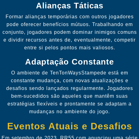
Alianças Táticas
Formar alianças temporárias com outros jogadores
pode oferecer benefícios mútuos. Trabalhando em
conjunto, jogadores podem dominar inimigos comuns
e dividir recursos antes de, eventualmente, competir
entre si pelos pontos mais valiosos.
Adaptação Constante
O ambiente de TenTonWaysStampede está em
constante mudança, com novas atualizações e
desafios sendo lançados regularmente. Jogadores
bem-sucedidos são aqueles que mantêm suas
estratégias flexíveis e prontamente se adaptam a
mudanças no ambiente do jogo.
Eventos Atuais e Desafios
Em setembro de 2023, RR55.com anunciou uma série