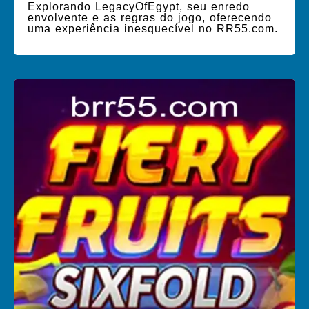
Explorando LegacyOfEgypt, seu enredo
envolvente e as regras do jogo, oferecendo
uma experiência inesquecível no RR55.com.