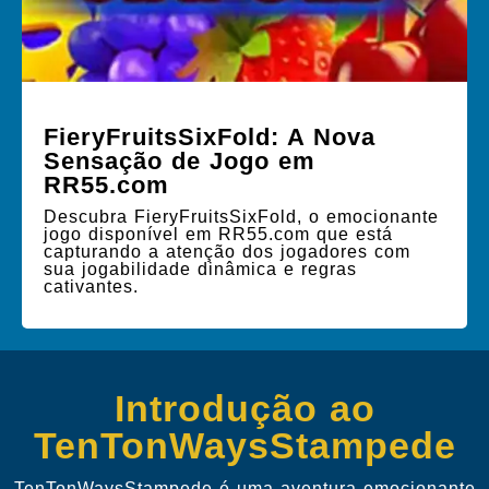
FieryFruitsSixFold: A Nova
Sensação de Jogo em
RR55.com
Descubra FieryFruitsSixFold, o emocionante
jogo disponível em RR55.com que está
capturando a atenção dos jogadores com
sua jogabilidade dinâmica e regras
cativantes.
Introdução ao
TenTonWaysStampede
TenTonWaysStampede é uma aventura emocionante