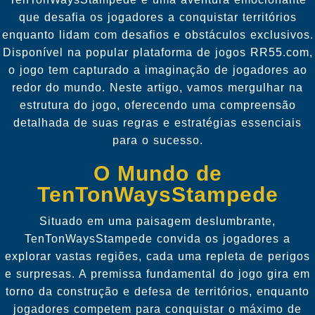
que desafia os jogadores a conquistar territórios
enquanto lidam com desafios e obstáculos exclusivos.
Disponível na popular plataforma de jogos RR55.com,
o jogo tem capturado a imaginação de jogadores ao
redor do mundo. Neste artigo, vamos mergulhar na
estrutura do jogo, oferecendo uma compreensão
detalhada de suas regras e estratégias essenciais
para o sucesso.
O Mundo de
TenTonWaysStampede
Situado em uma paisagem deslumbrante,
TenTonWaysStampede convida os jogadores a
explorar vastas regiões, cada uma repleta de perigos
e surpresas. A premissa fundamental do jogo gira em
torno da construção e defesa de territórios, enquanto
jogadores competem para conquistar o máximo de