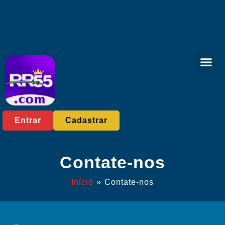
Loteria onlin
Caça-níqu
Reportagens da
Entrar
Cadastrar
Contate-nos
Início
»
Contate-nos